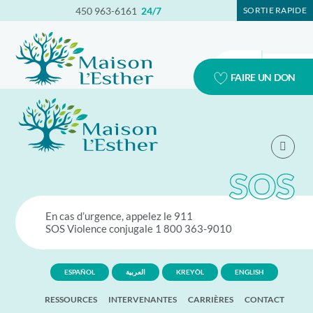
450 963-6161
24/7
SORTIE RAPIDE
FAIRE UN DON
SOS
En cas d’urgence, appelez le 911
SOS Violence conjugale
1 800 363-9010
ESPAÑOL
العربية
KREYÒL
ENGLISH
RESSOURCES
INTERVENANTES
CARRIÈRES
CONTACT